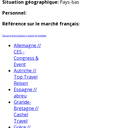
Situation géographique:
Pays-bas
Personnel:
Référence sur le marché français:
FaLang translation system by Faboba
Allemagne //
CES -
Congress &
Event
Autriche //
Top Travel
Reisen
Espagne //
abreu
Grande-
Bretagne //
Cashel
Travel
Grèce //