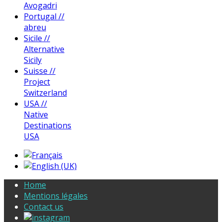
Avogadri
Portugal //
abreu
Sicile //
Alternative
Sicily
Suisse //
Project
Switzerland
USA //
Native
Destinations
USA
Home
Mentions légales
Contact us