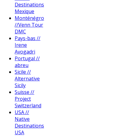
Destinations
Mexique
Monténégro
//Venn Tour
DMC
Pays-bas //
Irene
Avogadri
Portugal //
abreu
Sicile //
Alternative
Sicily
Suisse //
Project
Switzerland
USA //
Native
Destinations
USA