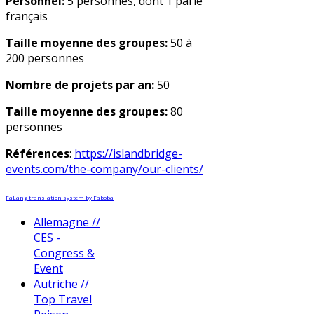
Personnel:
5 personnes, dont 1 parle
français
Taille moyenne des groupes:
50 à
200 personnes
Nombre de projets par an:
50
Taille moyenne des groupes:
80
personnes
Références
:
https://islandbridge-
events.com/the-company/our-clients/
FaLang translation system by Faboba
Allemagne //
CES -
Congress &
Event
Autriche //
Top Travel