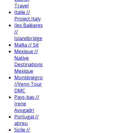
Travel
Italie //
Project Italy
Iles Baléares
//
Islandbridge
Malta // Sit
Mexique //
Native
Destinations
Mexique
Monténégro
//Venn Tour
DMC
Pays-bas //
Irene
Avogadri
Portugal //
abreu
Sicile //