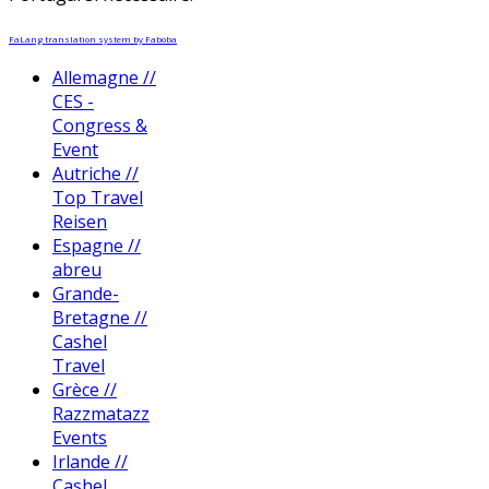
FaLang translation system by Faboba
Allemagne //
CES -
Congress &
Event
Autriche //
Top Travel
Reisen
Espagne //
abreu
Grande-
Bretagne //
Cashel
Travel
Grèce //
Razzmatazz
Events
Irlande //
Cashel