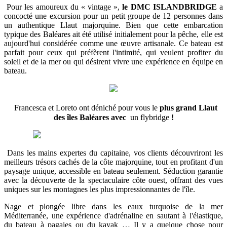
Pour les amoureux du « vintage »,
le DMC ISLANDBRIDGE
a
concocté une excursion pour un petit groupe de 12 personnes dans
un authentique Llaut majorquine. Bien que cette embarcation
typique des Baléares ait été utilisé initialement pour la pêche, elle est
aujourd'hui considérée comme une œuvre artisanale. Ce bateau est
parfait pour ceux qui préfèrent l'intimité, qui veulent profiter du
soleil et de la mer ou qui désirent vivre une expérience en équipe en
bateau.
Francesca et Loreto ont déniché pour vous le
plus grand Llaut
des îles Baléares avec
un flybridge
!
Dans les mains expertes du capitaine, vos clients découvriront les
meilleurs trésors cachés de la côte majorquine, tout en profitant d'un
paysage unique, accessible en bateau seulement. Séduction garantie
avec la découverte de la spectaculaire côte ouest, offrant des vues
uniques sur les montagnes les plus impressionnantes de l'île.
Nage et plongée libre dans les eaux turquoise de la mer
Méditerranée, une expérience d'adrénaline en sautant à l'élastique,
du bateau à pagaies ou du kayak … Il y a quelque chose pour